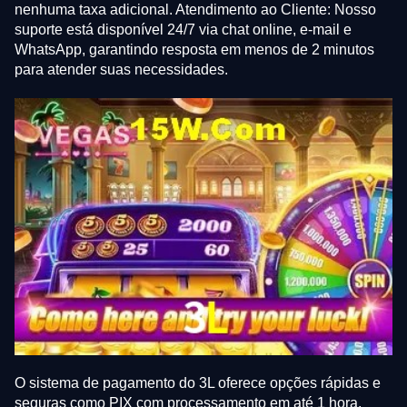
nenhuma taxa adicional. Atendimento ao Cliente: Nosso
suporte está disponível 24/7 via chat online, e-mail e
WhatsApp, garantindo resposta em menos de 2 minutos
para atender suas necessidades.
O sistema de pagamento do 3L oferece opções rápidas e
seguras como PIX com processamento em até 1 hora,