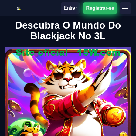
Entrar
Registrar-se
Descubra O Mundo Do
Blackjack No 3L