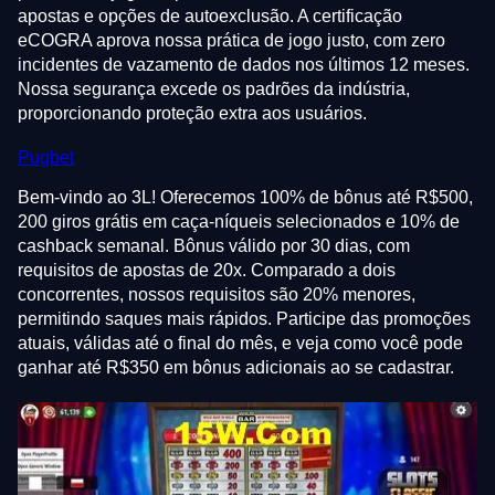
apostas e opções de autoexclusão. A certificação
eCOGRA aprova nossa prática de jogo justo, com zero
incidentes de vazamento de dados nos últimos 12 meses.
Nossa segurança excede os padrões da indústria,
proporcionando proteção extra aos usuários.
Pugbet
Bem-vindo ao 3L! Oferecemos 100% de bônus até R$500,
200 giros grátis em caça-níqueis selecionados e 10% de
cashback semanal. Bônus válido por 30 dias, com
requisitos de apostas de 20x. Comparado a dois
concorrentes, nossos requisitos são 20% menores,
permitindo saques mais rápidos. Participe das promoções
atuais, válidas até o final do mês, e veja como você pode
ganhar até R$350 em bônus adicionais ao se cadastrar.